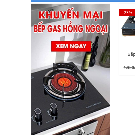
- 23%
Bếp
1.350