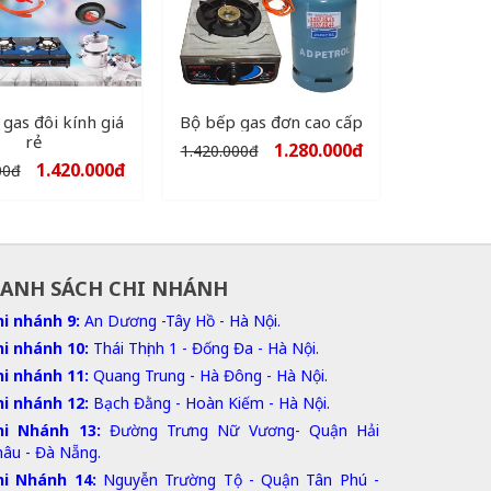
gas đôi kính giá
Bộ bếp gas đơn cao cấp
rẻ
1.280.000
đ
1.420.000
đ
1.420.000
đ
00
đ
ANH SÁCH CHI NHÁNH
hi nhánh 9:
An Dương -Tây Hồ - Hà Nội.
hi nhánh 10:
Thái Thịnh 1 - Đống Đa - Hà Nội.
hi nhánh 11:
Quang Trung - Hà Đông - Hà Nội.
hi nhánh 12:
Bạch Đằng - Hoàn Kiếm - Hà Nội.
hi Nhánh 13:
Đường Trưng Nữ Vương- Quận Hải
hâu - Đà Nẵng.
hi Nhánh 14:
Nguyễn Trường Tộ - Quận Tân Phú -