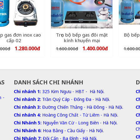
p gas đơn inox cao
Trọn bộ bếp gas đôi mặt
Bộ bếp 
cấp 02
kính khuyến mại
1.280.000
đ
1.400.000
đ
.000
đ
1.600.000
đ
1.600.0
AS
DANH SÁCH CHI NHÁNH
D
Chi nhánh 1:
325 Kim Ngưu - HBT - Hà Nội.
C
n -
Chi nhánh 2:
Trần Quý Cáp - Đống Đa - Hà Nội.
C
Chi nhánh 3:
Đường Chiến Thắng - Hà Đông - Hà Nội.
C
Chi nhánh 4:
Hoàng Công Chất - Từ Liêm - Hà Nội.
C
Chi Nhánh 5:
Nguyễn Văn Cừ - Long Biên - Hà Nội.
C
C
Chi Nhánh 6:
Hoa Bằng - Cầu Giấy - Hà Nội.
C
Chi Nhánh 7:
Đội Cấn - Ba Đình - Hà Nội.