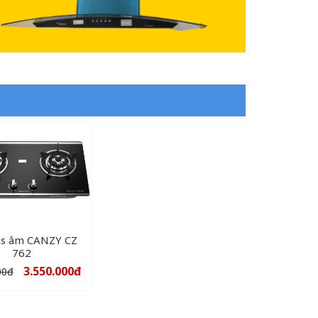
as âm CANZY CZ
762
3.550.000
đ
00
đ