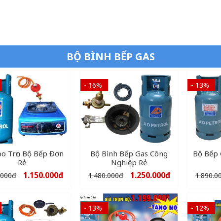
BỘ BÌNH BẾP GAS
- 16%
- 13%
o Trọn Bộ Bếp Đơn
Bộ Bình Bếp Gas Công
Bộ Bếp 
Rẻ
Nghiệp Rẻ
1.150.000
đ
1.250.000
đ
.000
đ
1.480.000
đ
1.890.0
- 13%
- 12%