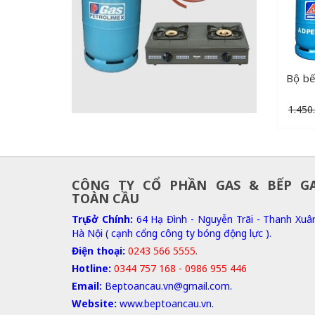
Bộ bế
1.450
CÔNG TY CỔ PHẦN GAS & BẾP G
TOÀN CẦU
Trụ Sở Chính:
64 Hạ Đình - Nguyễn Trãi - Thanh Xuâ
Hà Nội ( cạnh cổng công ty bóng động lực ).
Điện thoại:
0243 566 5555.
Hotline:
0344 757 168 - 0986 955 446
Email:
Beptoancau.vn@gmail.com.
Website:
www.beptoancau.vn.