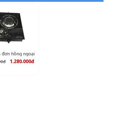
 đơn hồng ngoại
1.280.000
đ
00
đ