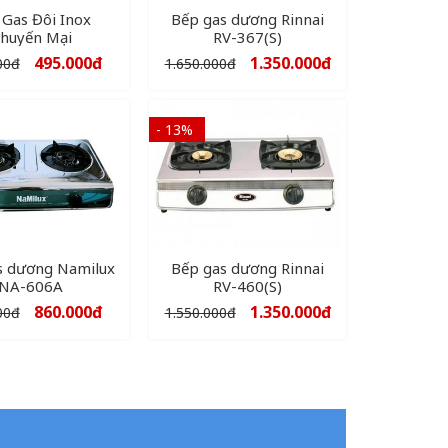
 Gas Đôi Inox
Bếp gas dương Rinnai
huyến Mại
RV-367(S)
495.000
đ
1.350.000
đ
00
đ
1.650.000
đ
- 13%
s dương Namilux
Bếp gas dương Rinnai
NA-606A
RV-460(S)
860.000
đ
1.350.000
đ
00
đ
1.550.000
đ