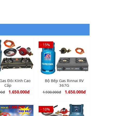
- 15%
Gas Đôi Kính Cao
Bộ Bếp Gas Rinnai RV
Cấp
367G
1.650.000
đ
1.650.000
đ
00
đ
1.930.000
đ
- 10%