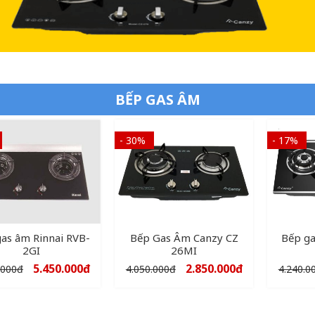
BẾP GAS ÂM
- 30%
- 17%
as âm Rinnai RVB-
Bếp Gas Âm Canzy CZ
Bếp g
2GI
26MI
5.450.000
đ
2.850.000
đ
.000
đ
4.050.000
đ
4.240.0