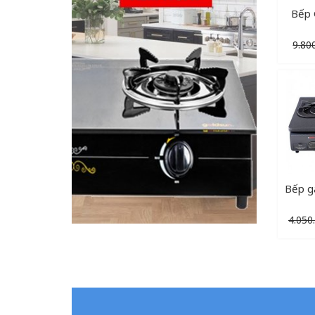
Bếp 
9.80
Bếp g
4.050