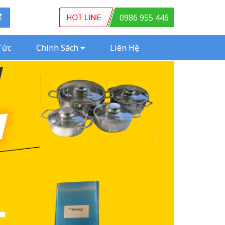
0986 955 446
Tức
Chính Sách
Liên Hệ