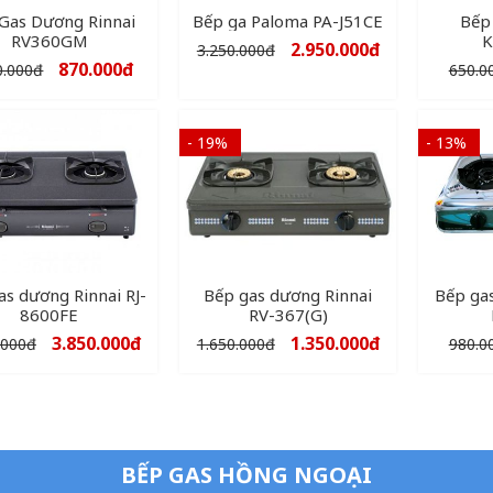
Gas Dương Rinnai
Bếp ga Paloma PA-J51CE
Bếp
RV360GM
K
2.950.000
đ
3.250.000
đ
870.000
đ
0.000
đ
650.0
- 19%
- 13%
as dương Rinnai RJ-
Bếp gas dương Rinnai
Bếp ga
8600FE
RV-367(G)
3.850.000
đ
1.350.000
đ
.000
đ
1.650.000
đ
980.0
BẾP GAS HỒNG NGOẠI