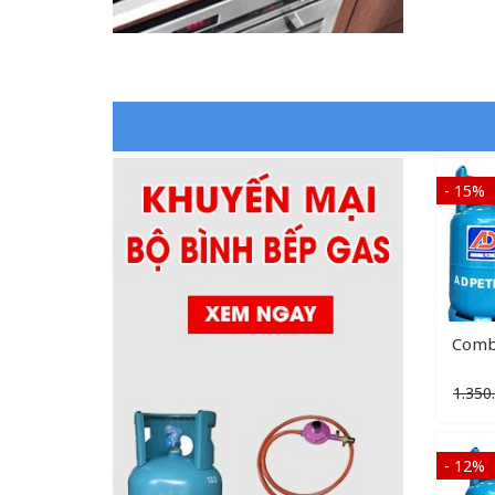
- 15%
Comb
1.350
- 12%