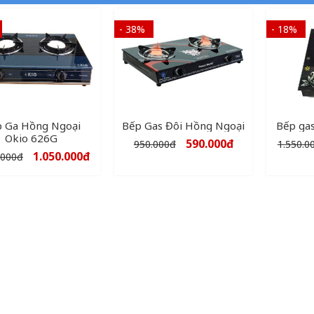
- 38%
- 18%
 Ga Hồng Ngoại
Bếp Gas Đôi Hồng Ngoại
Bếp gas
Okio 626G
590.000
đ
950.000
đ
1.550.0
1.050.000
đ
.000
đ