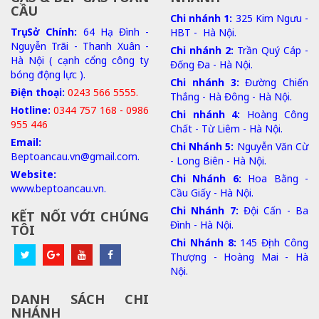
CẦU
Chi nhánh 1:
325 Kim Ngưu -
Trụ Sở Chính:
64 Hạ Đình -
HBT - Hà Nội.
Nguyễn Trãi - Thanh Xuân -
Chi nhánh 2:
Trần Quý Cáp -
Hà Nội ( cạnh cổng công ty
Đống Đa - Hà Nội.
bóng động lực ).
Chi nhánh 3:
Đường Chiến
Điện thoại:
0243 566 5555.
Thắng - Hà Đông - Hà Nội.
Hotline:
0344 757 168 - 0986
Chi nhánh 4:
Hoàng Công
955 446
Chất - Từ Liêm - Hà Nội.
Email:
Chi Nhánh 5:
Nguyễn Văn Cừ
Beptoancau.vn@gmail.com.
- Long Biên - Hà Nội.
Website:
Chi Nhánh 6:
Hoa Bằng -
www.beptoancau.vn.
Cầu Giấy - Hà Nội.
Chi Nhánh 7:
Đội Cấn - Ba
KẾT NỐI VỚI CHÚNG
Đình - Hà Nội.
TÔI
Chi Nhánh 8:
145 Định Công
Thượng - Hoàng Mai - Hà
Nội.
DANH SÁCH CHI
NHÁNH