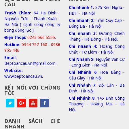
CẦU
Chi nhánh 1:
325 Kim Ngưu -
Trụ Sở Chính:
64 Hạ Đình -
HBT - Hà Nội.
Nguyễn Trãi - Thanh Xuân -
Chi nhánh 2:
Trần Quý Cáp -
Hà Nội ( cạnh cổng công ty
Đống Đa - Hà Nội.
bóng động lực ).
Chi nhánh 3:
Đường Chiến
Điện thoại:
0243 566 5555.
Thắng - Hà Đông - Hà Nội.
Hotline:
0344 757 168 - 0986
Chi nhánh 4:
Hoàng Công
955 446
Chất - Từ Liêm - Hà Nội.
Email:
Chi Nhánh 5:
Nguyễn Văn Cừ
Beptoancau.vn@gmail.com.
- Long Biên - Hà Nội.
Website:
Chi Nhánh 6:
Hoa Bằng -
www.beptoancau.vn.
Cầu Giấy - Hà Nội.
Chi Nhánh 7:
Đội Cấn - Ba
KẾT NỐI VỚI CHÚNG
Đình - Hà Nội.
TÔI
Chi Nhánh 8:
145 Định Công
Thượng - Hoàng Mai - Hà
Nội.
DANH SÁCH CHI
NHÁNH