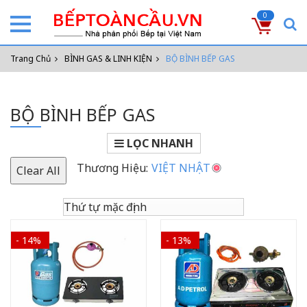
0
Trang Chủ
BÌNH GAS & LINH KIỆN
BỘ BÌNH BẾP GAS
BỘ BÌNH BẾP GAS
LỌC NHANH
Thương Hiệu:
VIỆT NHẬT
Clear All
- 14%
- 13%