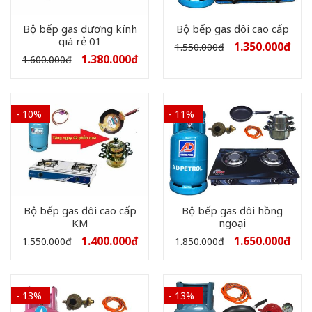
Bộ bếp gas dương kính
Bộ bếp gas đôi cao cấp
giá rẻ 01
1.350.000
đ
1.550.000
đ
1.380.000
đ
1.600.000
đ
- 10%
- 11%
Bộ bếp gas đôi cao cấp
Bộ bếp gas đôi hồng
KM
ngoại
1.400.000
đ
1.650.000
đ
1.550.000
đ
1.850.000
đ
- 13%
- 13%