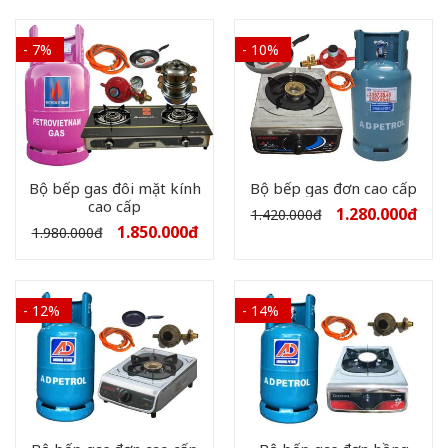
- 7%
- 10%
Bộ bếp gas đôi mặt kính
Bộ bếp gas đơn cao cấp
cao cấp
1.280.000
đ
1.420.000
đ
1.850.000
đ
1.980.000
đ
- 12%
- 14%