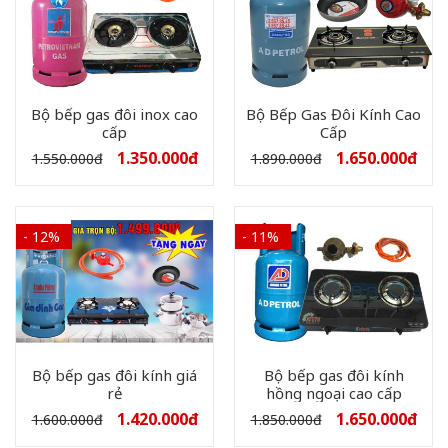
Bộ bếp gas đôi inox cao
Bộ Bếp Gas Đôi Kính Cao
cấp
Cấp
1.350.000
đ
1.650.000
đ
1.550.000
đ
1.890.000
đ
- 12%
- 11%
Bộ bếp gas đôi kính giá
Bộ bếp gas đôi kính
rẻ
hồng ngoại cao cấp
1.420.000
đ
1.650.000
đ
1.600.000
đ
1.850.000
đ