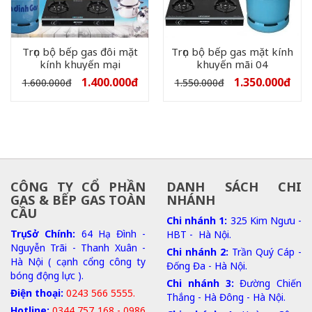
Trọn bộ bếp gas đôi mặt
Trọn bộ bếp gas mặt kính
kính khuyến mại
khuyến mãi 04
1.400.000
đ
1.350.000
đ
1.600.000
đ
1.550.000
đ
CÔNG TY CỔ PHẦN
DANH SÁCH CHI
GAS & BẾP GAS TOÀN
NHÁNH
CẦU
Chi nhánh 1:
325 Kim Ngưu -
Trụ Sở Chính:
64 Hạ Đình -
HBT - Hà Nội.
Nguyễn Trãi - Thanh Xuân -
Chi nhánh 2:
Trần Quý Cáp -
Hà Nội ( cạnh cổng công ty
Đống Đa - Hà Nội.
bóng động lực ).
Chi nhánh 3:
Đường Chiến
Điện thoại:
0243 566 5555.
Thắng - Hà Đông - Hà Nội.
Hotline:
0344 757 168 - 0986