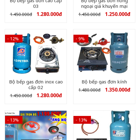
Bộ bếp gas đơn cao cấp
Bộ bếp gas đơn hồng
03
ngoại giá khuyến mại
1.280.000
đ
1.250.000
đ
1.450.000
đ
1.450.000
đ
- 12%
- 9%
Bộ bếp gas đơn inox cao
Bộ bếp gas đơn kính
cấp 02
1.350.000
đ
1.480.000
đ
1.280.000
đ
1.450.000
đ
- 13%
- 13%