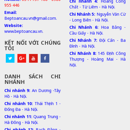
Chi nhánh 4:
Hoàng Công
955 446
Chất - Từ Liêm - Hà Nội.
Email:
Chi Nhánh 5:
Nguyễn Văn Cừ
Beptoancau.vn@gmail.com.
- Long Biên - Hà Nội.
Website:
Chi Nhánh 6:
Hoa Bằng -
www.beptoancau.vn.
Cầu Giấy - Hà Nội.
Chi Nhánh 7:
Đội Cấn - Ba
KẾT NỐI VỚI CHÚNG
Đình - Hà Nội.
TÔI
Chi Nhánh 8:
145 Định Công
Thượng - Hoàng Mai - Hà
Nội.
DANH SÁCH CHI
NHÁNH
Chi nhánh 9:
An Dương -Tây
Hồ - Hà Nội.
Chi nhánh 10:
Thái Thịnh 1 -
Đống Đa - Hà Nội.
Chi nhánh 11:
Quang Trung -
Hà Đông - Hà Nội.
Chi nhánh 12:
Bạch Đằng -