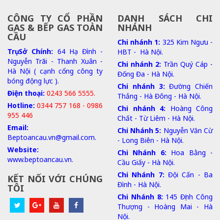
CÔNG TY CỔ PHẦN
DANH SÁCH CHI
GAS & BẾP GAS TOÀN
NHÁNH
CẦU
Chi nhánh 1:
325 Kim Ngưu -
Trụ Sở Chính:
64 Hạ Đình -
HBT - Hà Nội.
Nguyễn Trãi - Thanh Xuân -
Chi nhánh 2:
Trần Quý Cáp -
Hà Nội ( cạnh cổng công ty
Đống Đa - Hà Nội.
bóng động lực ).
Chi nhánh 3:
Đường Chiến
Điện thoại:
0243 566 5555.
Thắng - Hà Đông - Hà Nội.
Hotline:
0344 757 168 - 0986
Chi nhánh 4:
Hoàng Công
955 446
Chất - Từ Liêm - Hà Nội.
Email:
Chi Nhánh 5:
Nguyễn Văn Cừ
Beptoancau.vn@gmail.com.
- Long Biên - Hà Nội.
Website:
Chi Nhánh 6:
Hoa Bằng -
www.beptoancau.vn.
Cầu Giấy - Hà Nội.
Chi Nhánh 7:
Đội Cấn - Ba
KẾT NỐI VỚI CHÚNG
Đình - Hà Nội.
TÔI
Chi Nhánh 8:
145 Định Công
Thượng - Hoàng Mai - Hà
Nội.