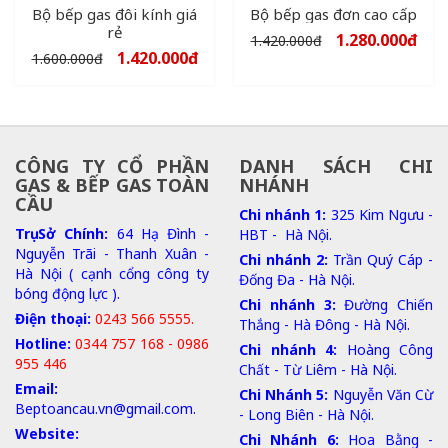
Bộ bếp gas đôi kính giá
Bộ bếp gas đơn cao cấp
rẻ
1.280.000
đ
1.420.000
đ
1.420.000
đ
1.600.000
đ
CÔNG TY CỔ PHẦN
DANH SÁCH CHI
GAS & BẾP GAS TOÀN
NHÁNH
CẦU
Chi nhánh 1:
325 Kim Ngưu -
Trụ Sở Chính:
64 Hạ Đình -
HBT - Hà Nội.
Nguyễn Trãi - Thanh Xuân -
Chi nhánh 2:
Trần Quý Cáp -
Hà Nội ( cạnh cổng công ty
Đống Đa - Hà Nội.
bóng động lực ).
Chi nhánh 3:
Đường Chiến
Điện thoại:
0243 566 5555.
Thắng - Hà Đông - Hà Nội.
Hotline:
0344 757 168 - 0986
Chi nhánh 4:
Hoàng Công
955 446
Chất - Từ Liêm - Hà Nội.
Email:
Chi Nhánh 5:
Nguyễn Văn Cừ
Beptoancau.vn@gmail.com.
- Long Biên - Hà Nội.
Website:
Chi Nhánh 6:
Hoa Bằng -