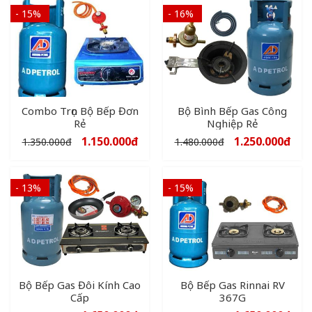
- 15%
- 16%
Combo Trọn Bộ Bếp Đơn
Bộ Bình Bếp Gas Công
Rẻ
Nghiệp Rẻ
1.150.000
đ
1.250.000
đ
1.350.000
đ
1.480.000
đ
- 13%
- 15%
Bộ Bếp Gas Đôi Kính Cao
Bộ Bếp Gas Rinnai RV
Cấp
367G