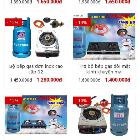
1.650.000
đ
1.650.000
đ
1.890.000
đ
1.930.000
đ
- 12%
- 13%
Bộ bếp gas đơn inox cao
Trọn bộ bếp gas đôi mặt
cấp 02
kính khuyến mại
1.280.000
đ
1.400.000
đ
1.450.000
đ
1.600.000
đ
- 12%
- 10%