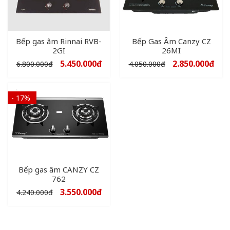
Bếp gas âm Rinnai RVB-
Bếp Gas Âm Canzy CZ
2GI
26MI
5.450.000
đ
2.850.000
đ
6.800.000
đ
4.050.000
đ
- 17%
Bếp gas âm CANZY CZ
762
3.550.000
đ
4.240.000
đ