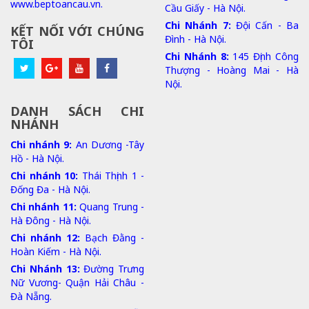
www.beptoancau.vn.
Cầu Giấy - Hà Nội.
Chi Nhánh 7:
Đội Cấn - Ba
KẾT NỐI VỚI CHÚNG
Đình - Hà Nội.
TÔI
Chi Nhánh 8:
145 Định Công
Thượng - Hoàng Mai - Hà
Nội.
DANH SÁCH CHI
NHÁNH
Chi nhánh 9:
An Dương -Tây
Hồ - Hà Nội.
Chi nhánh 10:
Thái Thịnh 1 -
Đống Đa - Hà Nội.
Chi nhánh 11:
Quang Trung -
Hà Đông - Hà Nội.
Chi nhánh 12:
Bạch Đằng -
Hoàn Kiếm - Hà Nội.
Chi Nhánh 13:
Đường Trưng
Nữ Vương- Quận Hải Châu -
Đà Nẵng.