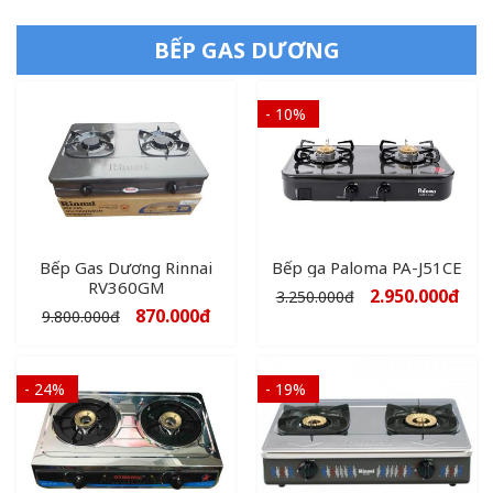
BẾP GAS DƯƠNG
- 10%
Bếp Gas Dương Rinnai
Bếp ga Paloma PA-J51CE
RV360GM
2.950.000
đ
3.250.000
đ
870.000
đ
9.800.000
đ
- 24%
- 19%