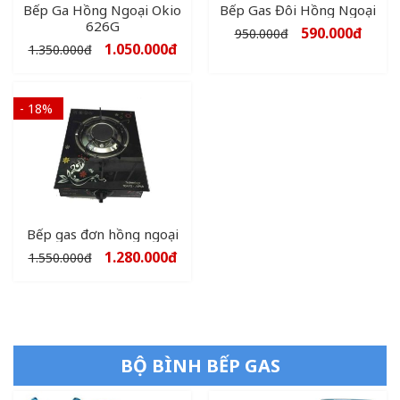
Bếp Ga Hồng Ngoại Okio
Bếp Gas Đôi Hồng Ngoại
626G
590.000
đ
950.000
đ
1.050.000
đ
1.350.000
đ
- 18%
Bếp gas đơn hồng ngoại
1.280.000
đ
1.550.000
đ
BỘ BÌNH BẾP GAS