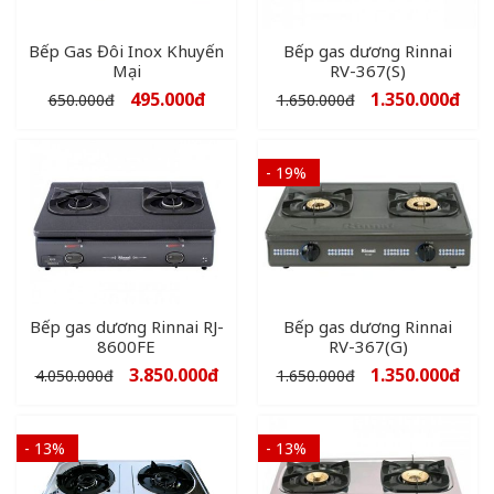
Bếp Gas Đôi Inox Khuyến
Bếp gas dương Rinnai
Mại
RV-367(S)
495.000
đ
1.350.000
đ
650.000
đ
1.650.000
đ
- 19%
Bếp gas dương Rinnai RJ-
Bếp gas dương Rinnai
8600FE
RV-367(G)
3.850.000
đ
1.350.000
đ
4.050.000
đ
1.650.000
đ
- 13%
- 13%