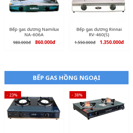
Bếp gas dương Namilux
Bếp gas dương Rinnai
NA-606A
RV-460(S)
860.000
đ
1.350.000
đ
980.000
đ
1.550.000
đ
BẾP GAS HỒNG NGOẠI
- 23%
- 38%