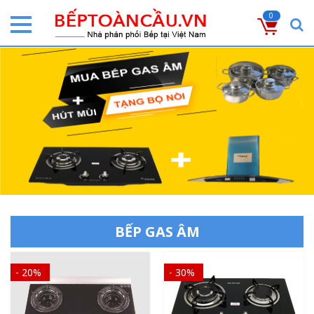
0
BẾP GAS ÂM
- 20%
- 30%