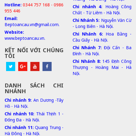
Hotline:
0344 757 168 - 0986
Chi nhánh 4:
Hoàng Công
955 446
Chất - Từ Liêm - Hà Nội.
Email:
Chi Nhánh 5:
Nguyễn Văn Cừ
Beptoancau.vn@gmail.com.
- Long Biên - Hà Nội.
Website:
Chi Nhánh 6:
Hoa Bằng -
www.beptoancau.vn.
Cầu Giấy - Hà Nội.
Chi Nhánh 7:
Đội Cấn - Ba
KẾT NỐI VỚI CHÚNG
Đình - Hà Nội.
TÔI
Chi Nhánh 8:
145 Định Công
Thượng - Hoàng Mai - Hà
Nội.
DANH SÁCH CHI
NHÁNH
Chi nhánh 9:
An Dương -Tây
Hồ - Hà Nội.
Chi nhánh 10:
Thái Thịnh 1 -
Đống Đa - Hà Nội.
Chi nhánh 11:
Quang Trung -
Hà Đông - Hà Nội.