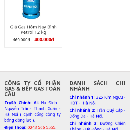
Giá Gas Hôm Nay Bình
Petrol 12 kg
400.000
đ
460.000
đ
CÔNG TY CỔ PHẦN
DANH SÁCH CHI
GAS & BẾP GAS TOÀN
NHÁNH
CẦU
Chi nhánh 1:
325 Kim Ngưu -
Trụ Sở Chính:
64 Hạ Đình -
HBT - Hà Nội.
Nguyễn Trãi - Thanh Xuân -
Chi nhánh 2:
Trần Quý Cáp -
Hà Nội ( cạnh cổng công ty
Đống Đa - Hà Nội.
bóng động lực ).
Chi nhánh 3:
Đường Chiến
Điện thoại:
0243 566 5555.
Thắng - Hà Đông - Hà Nội.