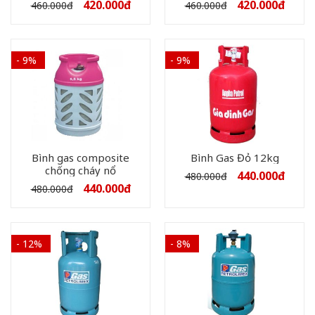
420.000
đ
420.000
đ
460.000
đ
460.000
đ
- 9%
- 9%
Bình gas composite
Bình Gas Đỏ 12kg
chống cháy nổ
440.000
đ
480.000
đ
440.000
đ
480.000
đ
- 12%
- 8%