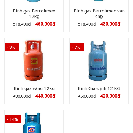
Bình gas Petrolimex
Bình gas Petrolimex van
12kg
chụp
460.000
đ
480.000
đ
518.400
đ
518.400
đ
- 9%
- 7%
Bình gas vàng 12kg
Bình Gia Định 12 KG
440.000
đ
420.000
đ
480.000
đ
450.000
đ
- 14%