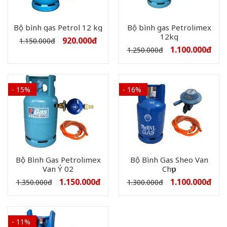
Bộ bình gas Petrol 12 kg
Bộ bình gas Petrolimex
12kg
920.000
đ
1.150.000
đ
1.100.000
đ
1.250.000
đ
- 15%
- 16%
Bộ Bình Gas Petrolimex
Bộ Bình Gas Sheo Van
Van Ý 02
Chụp
1.150.000
đ
1.100.000
đ
1.350.000
đ
1.300.000
đ
- 11%