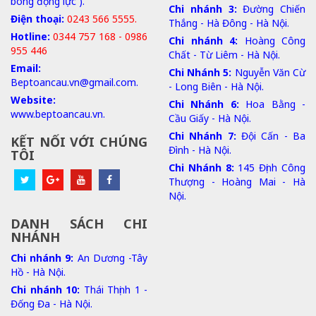
bóng động lực ).
Chi nhánh 3:
Đường Chiến
Điện thoại:
0243 566 5555.
Thắng - Hà Đông - Hà Nội.
Hotline:
0344 757 168 - 0986
Chi nhánh 4:
Hoàng Công
955 446
Chất - Từ Liêm - Hà Nội.
Email:
Chi Nhánh 5:
Nguyễn Văn Cừ
Beptoancau.vn@gmail.com.
- Long Biên - Hà Nội.
Website:
Chi Nhánh 6:
Hoa Bằng -
www.beptoancau.vn.
Cầu Giấy - Hà Nội.
Chi Nhánh 7:
Đội Cấn - Ba
KẾT NỐI VỚI CHÚNG
Đình - Hà Nội.
TÔI
Chi Nhánh 8:
145 Định Công
Thượng - Hoàng Mai - Hà
Nội.
DANH SÁCH CHI
NHÁNH
Chi nhánh 9:
An Dương -Tây
Hồ - Hà Nội.
Chi nhánh 10:
Thái Thịnh 1 -
Đống Đa - Hà Nội.