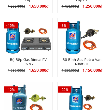
1.650.000
đ
1.250.000
đ
1.890.000
đ
1.450.000
đ
- 15%
- 8%
Bộ Bếp Gas Rinnai RV
Bộ Bình Gas Petro Van
367G
Nhật 01
1.650.000
đ
1.150.000
đ
1.930.000
đ
1.250.000
đ
- 12%
- 20%