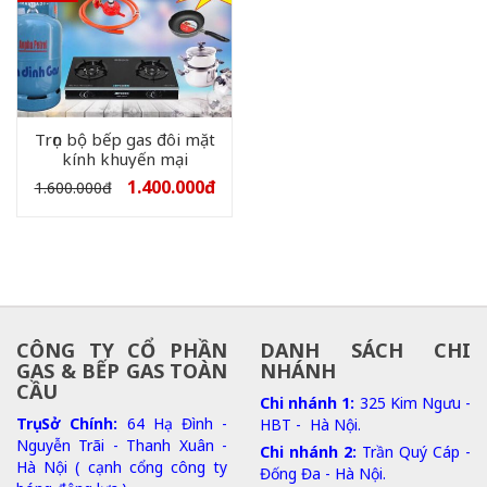
Trọn bộ bếp gas đôi mặt
kính khuyến mại
1.400.000
đ
1.600.000
đ
CÔNG TY CỔ PHẦN
DANH SÁCH CHI
GAS & BẾP GAS TOÀN
NHÁNH
CẦU
Chi nhánh 1:
325 Kim Ngưu -
Trụ Sở Chính:
64 Hạ Đình -
HBT - Hà Nội.
Nguyễn Trãi - Thanh Xuân -
Chi nhánh 2:
Trần Quý Cáp -
Hà Nội ( cạnh cổng công ty
Đống Đa - Hà Nội.